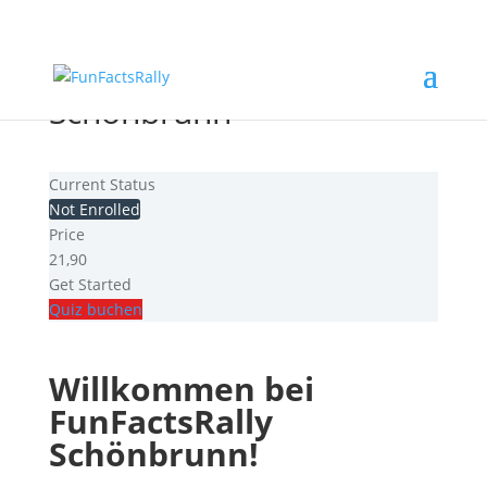
FunFactsRally
Schönbrunn
Current Status
Not Enrolled
Price
21,90
Get Started
Quiz buchen
Willkommen bei
FunFactsRally
Schönbrunn!