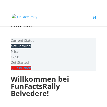
FunFactsRally Belvedere
Runde
Current Status
Not Enrolled
Price
17,90
Get Started
Quiz buchen
Willkommen bei
FunFactsRally
Belvedere!