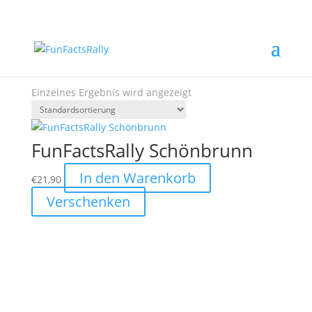
Start
/ Produkte verschlagwortet mit „Schönbrunn“
Schönbrunn
Einzelnes Ergebnis wird angezeigt
FunFactsRally Schönbrunn
In den Warenkorb
€
21,90
Verschenken