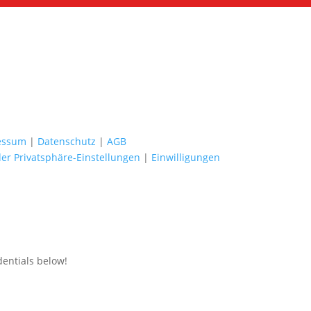
essum
|
Datenschutz
|
AGB
der Privatsphäre-Einstellungen
|
Einwilligungen
dentials below!